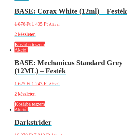
BASE: Corax White (12ml) – Festék
1 876
Ft
1 435
Ft
Áfával
2 készleten
Kosárba teszem
Akció!
BASE: Mechanicus Standard Grey
(12ML) – Festék
1 625
Ft
1 243
Ft
Áfával
2 készleten
Kosárba teszem
Akció!
Darkstrider