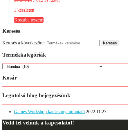
16 370
Ft
7 012
Ft
Áfával
1 készleten
Kosárba teszem
Keresés
Keresés a következőre:
Keresés
Termékkategóriák
Kosár
Legutolsó blog bejegyzésünk
Games Workshop karácsonyi útmutató
2022.11.23.
Vedd fel velünk a kapcsolatot!