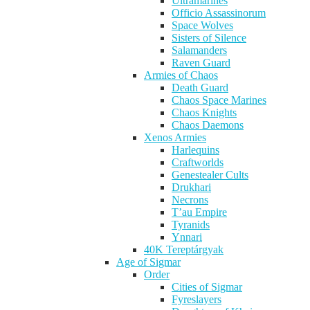
Ultramarines
Officio Assassinorum
Space Wolves
Sisters of Silence
Salamanders
Raven Guard
Armies of Chaos
Death Guard
Chaos Space Marines
Chaos Knights
Chaos Daemons
Xenos Armies
Harlequins
Craftworlds
Genestealer Cults
Drukhari
Necrons
T’au Empire
Tyranids
Ynnari
40K Tereptárgyak
Age of Sigmar
Order
Cities of Sigmar
Fyreslayers