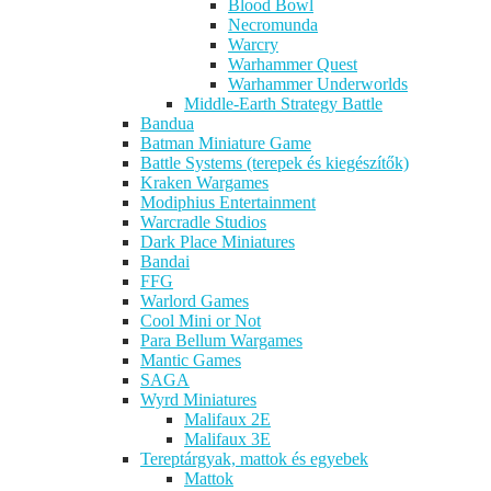
Blood Bowl
Necromunda
Warcry
Warhammer Quest
Warhammer Underworlds
Middle-Earth Strategy Battle
Bandua
Batman Miniature Game
Battle Systems (terepek és kiegészítők)
Kraken Wargames
Modiphius Entertainment
Warcradle Studios
Dark Place Miniatures
Bandai
FFG
Warlord Games
Cool Mini or Not
Para Bellum Wargames
Mantic Games
SAGA
Wyrd Miniatures
Malifaux 2E
Malifaux 3E
Tereptárgyak, mattok és egyebek
Mattok