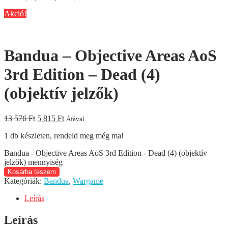
Akció!
Bandua – Objective Areas AoS
3rd Edition – Dead (4)
(objektív jelzők)
13 576
Ft
5 815
Ft
Áfával
1
db készleten, rendeld meg még ma!
Bandua - Objective Areas AoS 3rd Edition - Dead (4) (objektív
jelzők) mennyiség
Kosárba teszem
Kategóriák:
Bandua
,
Wargame
Leírás
Leírás