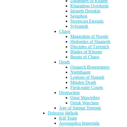
Daughters of Khaine
Kharadron Overlords
Idoneth Deepkin
Seraphon
Stormcast Eternals
Sylvaneth
Chaos
Maggotkin of Nurgle
Hedonites of Slaanesh
Disciples of Tzeentch
Blades of Khorne
Beasts of Chaos
Death
Ossiarch Bonereapers
Nighthaunt
Legions of Nagash
Minden Death
Flesh-eater Courts
Destruction
Ogor Mawtribes
Orruk Warclans
Age of Sigmar Terepek
Dobozos játékok
Kill Team
Aeronautica Imperialis