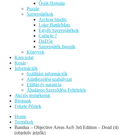
Ősök Hajnala
Puzzle
Szerepjátékok
Archon Studio
Loke BattleMats
Egyéb Szerepjátékok
Cubicle 7
DnD5e
Szerepjáték figurák
Könyvek
Kapcsolat
Kosár
Információk
Szállítási információk
Adatkezelési szabályzat
Elállás és garancia
Általános Szerződési Feltételek
Akciós termékeink
Blogunk
Fekete Péntek
Home
Termékek
Bandua – Objective Areas AoS 3rd Edition – Dead (4)
(objektív jelzők)