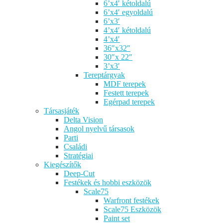
6’x4′ kétoldalú
6’x4′ egyoldalú
6’x3′
4’x4′ kétoldalú
4’x4′
36″x32″
30″x 22″
3’x3′
Tereptárgyak
MDF terepek
Festett terepek
Egérpad terepek
Társasjáték
Delta Vision
Angol nyelvű társasok
Parti
Családi
Stratégiai
Kiegészítők
Deep-Cut
Festékek és hobbi eszközök
Scale75
Warfront festékek
Scale75 Eszközök
Paint set