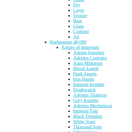
Dry
Layer
Texture
Base
Glaze
Contrast
Air
Warhammer 40,000
Armies of Imperium
Adepta Sororitas
Adeptus Custodes
Astra Militarum
Blood Angels
Dark Angels
Iron Hands
Imperial Knights
Deathwatch
Adeptus Titanicus
Grey Knights
Adeptus Mechanicus
Imperial Fists
Black Templars
White Scars
Thousand Sons