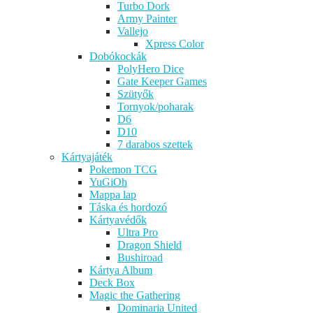
Turbo Dork
Army Painter
Vallejo
Xpress Color
Dobókockák
PolyHero Dice
Gate Keeper Games
Szütyők
Tornyok/poharak
D6
D10
7 darabos szettek
Kártyajáték
Pokemon TCG
YuGiOh
Mappa lap
Táska és hordozó
Kártyavédők
Ultra Pro
Dragon Shield
Bushiroad
Kártya Album
Deck Box
Magic the Gathering
Dominaria United