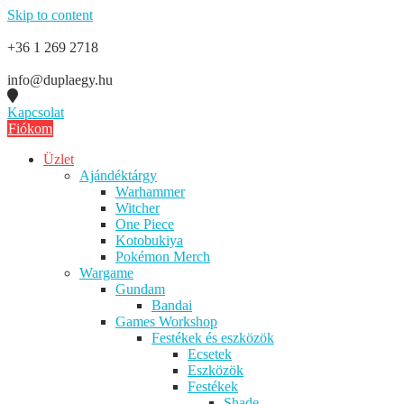
Skip to content
+36 1 269 2718
info@duplaegy.hu
Kapcsolat
Fiókom
Üzlet
Ajándéktárgy
Warhammer
Witcher
One Piece
Kotobukiya
Pokémon Merch
Wargame
Gundam
Bandai
Games Workshop
Festékek és eszközök
Ecsetek
Eszközök
Festékek
Shade