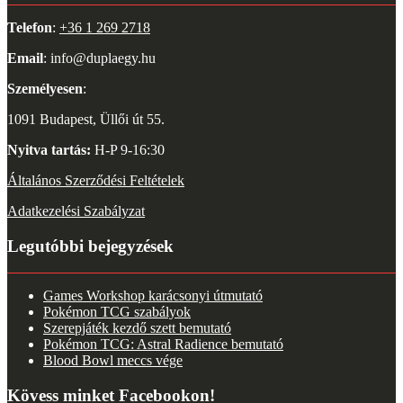
Telefon
:
+36 1 269 2718
Email
: info@duplaegy.hu
Személyesen
:
1091 Budapest, Üllői út 55.
Nyitva tartás:
H-P 9-16:30
Általános Szerződési Feltételek
Adatkezelési Szabályzat
Legutóbbi bejegyzések
Games Workshop karácsonyi útmutató
Pokémon TCG szabályok
Szerepjáték kezdő szett bemutató
Pokémon TCG: Astral Radience bemutató
Blood Bowl meccs vége
Kövess minket Facebookon!